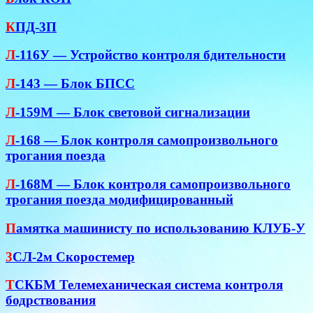
К
ПД-3П
Л
-116У — Устройство контроля бдительности
Л
-143 — Блок БПСС
Л
-159М — Блок световой сигнализации
Л
-168 — Блок контроля самопроизвольного
трогания поезда
Л
-168М — Блок контроля самопроизвольного
трогания поезда модифицированный
П
амятка машинисту по использованию КЛУБ-У
3
СЛ-2м Скоростемер
Т
СКБМ Телемеханическая система контроля
бодрствования