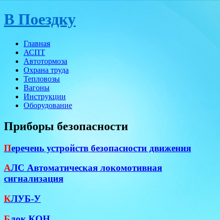
Skip
В Поездку
to
content
Главная
АСПТ
Автотормоза
Охрана труда
Тепловозы
Вагоны
Инструкции
Оборудование
Приборы безопасности
П
еречень устройств безопасности движения
А
ЛС Автоматическая локомотивная
сигнализация
К
ЛУБ-У
Б
лок КОН