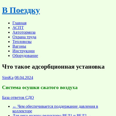
Skip
В Поездку
to
content
Главная
АСПТ
Автотормоза
Охрана труда
Тепловозы
Вагоны
Инструкции
Оборудование
Что такое адсорбционная установка
SimKa
08.04.2024
Система осушки сжатого воздуха
База ответов СДО
←
Чем обеспечивается поддержание давления в
коллекторе
Для чего нужны редукторы РЕД1 и РЕД2
→