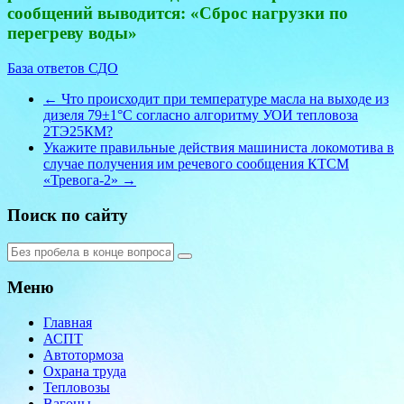
сообщений выводится: «Сброс нагрузки по
перегреву воды»
База ответов СДО
←
Что происходит при температуре масла на выходе из
дизеля 79±1°С согласно алгоритму УОИ тепловоза
2ТЭ25КМ?
Укажите правильные действия машиниста локомотива в
случае получения им речевого сообщения КТСМ
«Тревога-2»
→
Поиск по сайту
Меню
Главная
АСПТ
Автотормоза
Охрана труда
Тепловозы
Вагоны