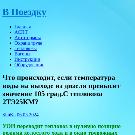
Skip
В Поездку
to
content
Главная
АСПТ
Автотормоза
Охрана труда
Тепловозы
Вагоны
Инструкции
Оборудование
Что происходит, если температура
воды на выходе из дизеля превысит
значение 105 град.С тепловоза
2ТЭ25КМ?
SimKa
06.03.2024
УОИ переводит тепловоз в нулевую позицию
режима холостого хода и в окно тревожных