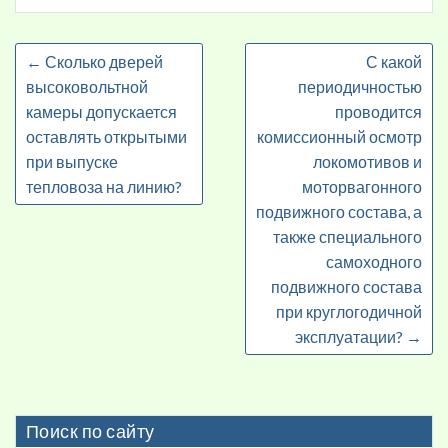
←
Сколько дверей
С какой
высоковольтной
периодичностью
камеры допускается
проводится
оставлять открытыми
комиссионный осмотр
при выпуске
локомотивов и
тепловоза на линию?
моторвагонного
подвижного состава, а
также специального
самоходного
подвижного состава
при круглогодичной
эксплуатации?
→
Поиск по сайту