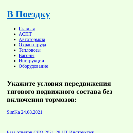
Skip
to
В Поездку
content
Главная
АСПТ
Автотормоза
Охрана труда
Тепловозы
Вагоны
Инструкции
Оборудование
Укажите условия передвижения
тягового подвижного состава без
включения тормозов:
SimKa
24.08.2021
База ответов СДО
2021-28 ЦТ Инструктаж