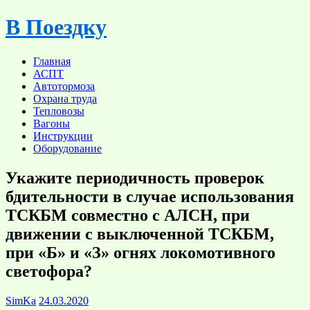
Skip
В Поездку
to
content
Главная
АСПТ
Автотормоза
Охрана труда
Тепловозы
Вагоны
Инструкции
Оборудование
Укажите периодичность проверок
бдительности в случае использования
ТСКБМ совместно с АЛСН, при
движении с выключенной ТСКБМ,
при «Б» и «З» огнях локомотивного
светофора?
SimKa
24.03.2020