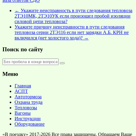
База ответов СДО
←
Укажите неисправность в пути следования тепловоза
2ТЭ10МК, 2ТЭ10УК если произошел пробой изоляции
силовой цепи тепловоза?
Укажите причину неисправности в пути следования
тепловоза серии 2ТЭ116 если нет зарядки А.Б. КРН не
включился (нет холостого хода)?
→
Поиск по сайту
Меню
Главная
АСПТ
Автотормоза
Охрана труда
Тепловозы
Вагоны
Инструкции
Оборудование
«В поездку» 2017-2026 Все права защищены. Обращаем Ваше