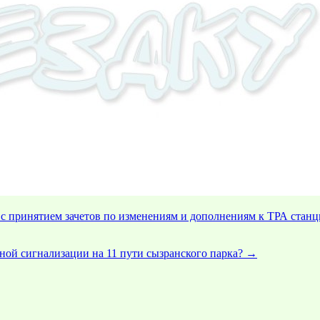
 с принятием зачетов по изменениям и дополнениям к ТРА стан
ной сигнализации на 11 пути сызранского парка?
→