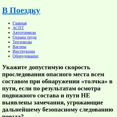
Skip
В Поездку
to
content
Главная
АСПТ
Автотормоза
Охрана труда
Тепловозы
Вагоны
Инструкции
Оборудование
Укажите допустимую скорость
проследования опасного места всем
составом при обнаружении «толчка» в
пути, если по результатам осмотра
подвижного состава и пути НЕ
выявлены замечания, угрожающие
дальнейшему безопасному следованию
поезда?