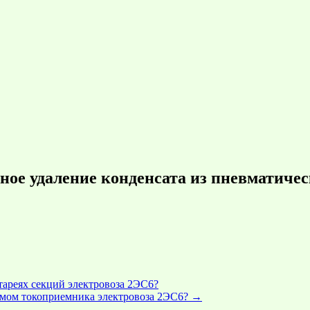
ное удаление конденсата из пневматичес
ареях секций электровоза 2ЭС6?
емом токоприемника электровоза 2ЭС6?
→