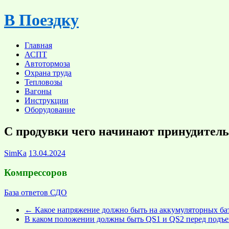
Skip
В Поездку
to
content
Главная
АСПТ
Автотормоза
Охрана труда
Тепловозы
Вагоны
Инструкции
Оборудование
С продувки чего начинают принудитель
SimKa
13.04.2024
Компрессоров
База ответов СДО
←
Какое напряжение должно быть на аккумуляторных бат
В каком положении должны быть QS1 и QS2 перед подъ