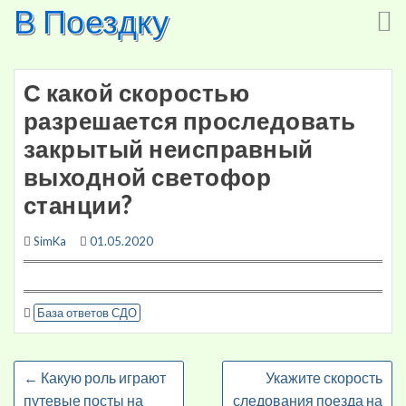
В Поездку
Skip
to
content
С какой скоростью
разрешается проследовать
закрытый неисправный
выходной светофор
станции?
SimKa
01.05.2020
База ответов СДО
←
Какую роль играют
Укажите скорость
путевые посты на
следования поезда на