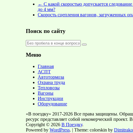
←
С какой скоростью допускается следование
до 4 мм?
Скорость сцепления вагонов, загруженных о
Поиск по сайту
Меню
Главная
АСПТ
Автотормоза
Охрана труда
Тепловозы
Вагоны
Инструкции
Оборудование
«В поездку» 2017-2026 Все права защищены. Обра
ресурс представляет собой некомерческий проект. 
Copyright © 2026
В Поездку
.
Powered by
WordPress
. | Theme: colorskin by
Dimitrako