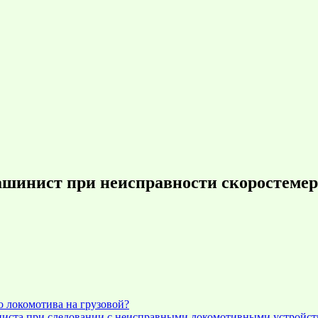
машинист при неисправности скоростем
о локомотива на грузовой?
ниста при следовании с неисправными локомотивными устройст