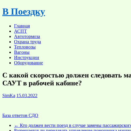
Skip
В Поездку
to
content
Главная
АСПТ
Автотормоза
Охрана труда
Тепловозы
Вагоны
Инструкции
Оборудование
С какой скоростью должен следовать 
САУТ в рабочей кабине?
SimKa
15.03.2022
База ответов СДО
←
Кто должен вести поезд в случае замены пассажирског
Разрешается ли передавать управление помощника маши