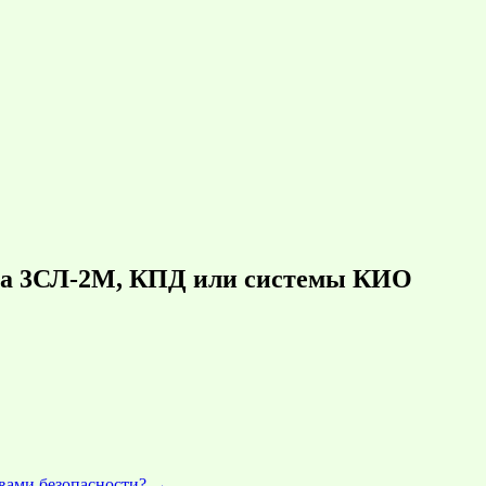
ера 3СЛ-2М, КПД или системы КИО
вами безопасности?
→