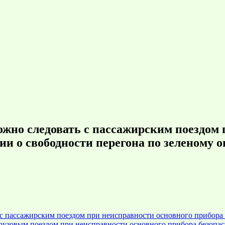
жно следовать с пассажирским поездом 
и о свободности перегона по зеленому 
с пассажирским поездом при неисправности основного прибора 
грузовым поездом при неисправности основного прибора безопа