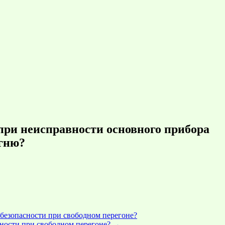
при неисправности основного прибора
огню?
безопасности при свободном перегоне?
сности при свободном перегоне?
→