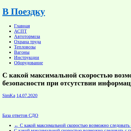
Skip
В Поездку
to
content
Главная
АСПТ
Автотормоза
Охрана труда
Тепловозы
Вагоны
Инструкции
Оборудование
С какой максимальной скоростью возмо
безопасности при отсутствии информаци
SimKa
14.07.2020
База ответов СДО
←
С какой максимальной скоростью возможно следовать 
С какой максимальной скоростью возможно следовать с 