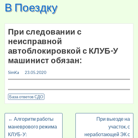
В Поездку
Skip
to
content
При следовании с
неисправной
автоблокировкой с КЛУБ-У
машинист обязан:
SimKa
23.05.2020
База ответов СДО
←
Алгоритм работы
При выезде на
маневрового режима
участок, с
КЛУБ-У:
неработающей ЭК с