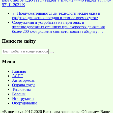
База ответов СДО
ПТЭ (Раздел V п.40.42.44-46 Раздел VI п.48-
57) 11 2021 K
←
Предусматриваются ли технологические окна в
графике движения поездов в темное время суток:
Сооружения и устройства на перегонах и
железнодорожных станциях при скоростях движения
более 200 км/ч должны соответствовать габариту:
→
Поиск по сайту
Меню
Главная
АСПТ
Автотормоза
Охрана труда
Тепловозы
Вагоны
Инструкции
Оборудование
«В поездку» 2017-2026 Все права защищены. Обращаем Ваше