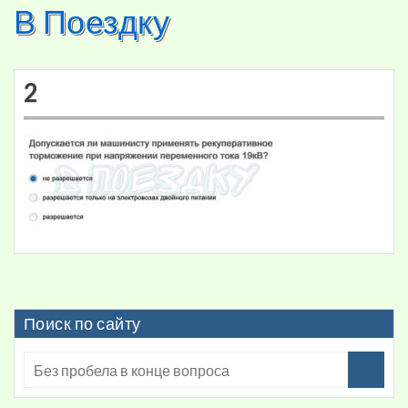
В Поездку
Skip
to
content
2
Поиск по сайту