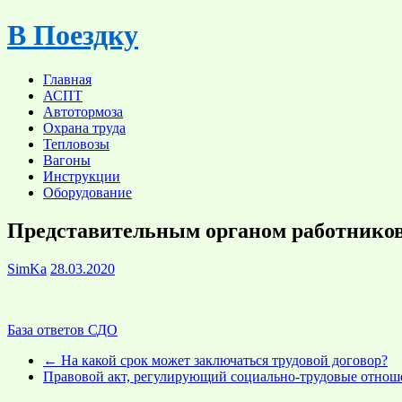
Skip
В Поездку
to
content
Главная
АСПТ
Автотормоза
Охрана труда
Тепловозы
Вагоны
Инструкции
Оборудование
Представительным органом работнико
SimKa
28.03.2020
База ответов СДО
←
На какой срок может заключаться трудовой договор?
Правовой акт, регулирующий социально-трудовые отноше