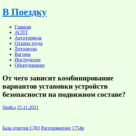
Skip
В Поездку
to
content
Главная
АСПТ
Автотормоза
Охрана труда
Тепловозы
Вагоны
Инструкции
Оборудование
От чего зависит комбинирование
вариантов установки устройств
безопасности на подвижном составе?
SimKa
25.11.2021
База ответов СДО
Распоряжение 1754р