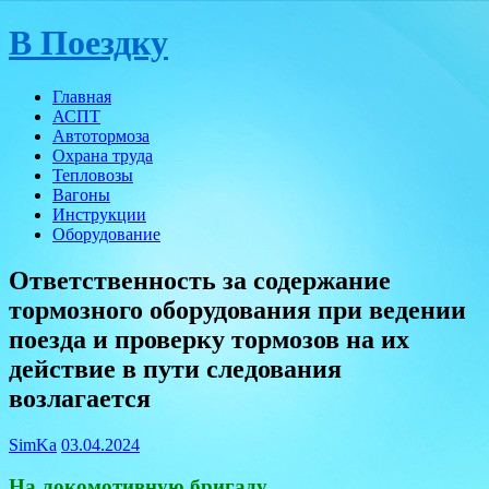
Skip
В Поездку
to
content
Главная
АСПТ
Автотормоза
Охрана труда
Тепловозы
Вагоны
Инструкции
Оборудование
Ответственность за содержание
тормозного оборудования при ведении
поезда и проверку тормозов на их
действие в пути следования
возлагается
SimKa
03.04.2024
На локомотивную бригаду