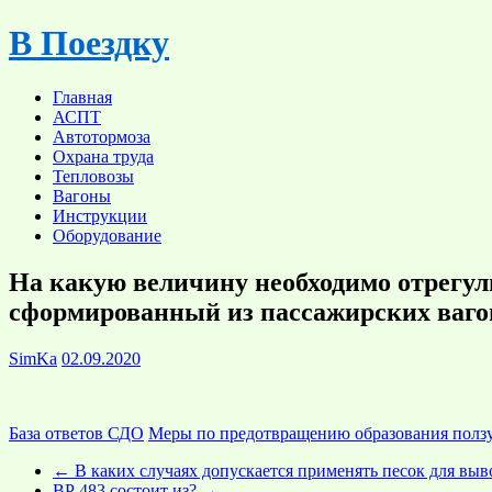
Skip
В Поездку
to
content
Главная
АСПТ
Автотормоза
Охрана труда
Тепловозы
Вагоны
Инструкции
Оборудование
На какую величину необходимо отрегул
сформированный из пассажирских вагон
SimKa
02.09.2020
База ответов СДО
Меры по предотвращению образования полз
←
В каких случаях допускается применять песок для выв
ВР 483 состоит из?
→