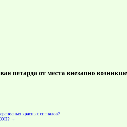
вая петарда от места внезапно возникш
 переносных красных сигналов?
 КОН?
→