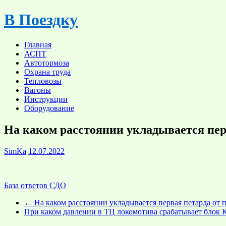
Skip
В Поездку
to
content
Главная
АСПТ
Автотормоза
Охрана труда
Тепловозы
Вагоны
Инструкции
Оборудование
На каком расстоянии укладывается пер
SimKa
12.07.2022
База ответов СДО
←
На каком расстоянии укладывается первая петарда от
При каком давлении в ТЦ локомотива срабатывает блок