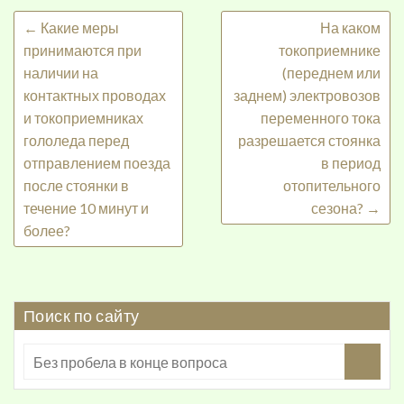
←
Какие меры
На каком
принимаются при
токоприемнике
наличии на
(переднем или
контактных проводах
заднем) электровозов
и токоприемниках
переменного тока
гололеда перед
разрешается стоянка
отправлением поезда
в период
после стоянки в
отопительного
течение 10 минут и
сезона?
→
более?
Поиск по сайту