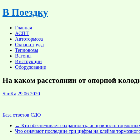
Skip
В Поездку
to
content
Главная
АСПТ
Автотормоза
Охрана труда
Тепловозы
Вагоны
Инструкции
Оборудование
На каком расстоянии от опорной колод
SimKa
29.06.2020
База ответов СДО
←
Кто обеспечивает сохранность, исправность тормозны
Что означают последние три цифры на клейме тормозно