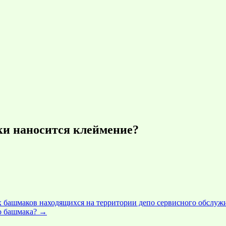
ки наносится клеймение?
х башмаков находящихся на территории депо сервисного обслуж
го башмака?
→