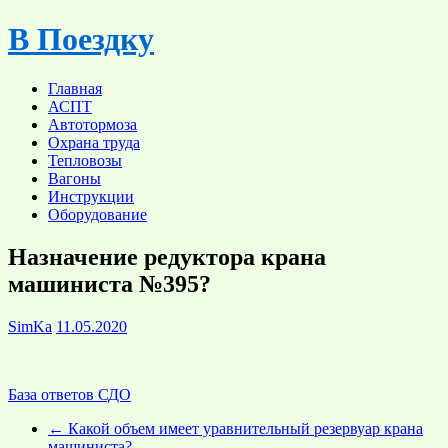
Skip
В Поездку
to
content
Главная
АСПТ
Автотормоза
Охрана труда
Тепловозы
Вагоны
Инструкции
Оборудование
Назначение редуктора крана
машиниста №395?
SimKa
11.05.2020
База ответов СДО
←
Какой объем имеет уравнительный резервуар крана
машиниста?