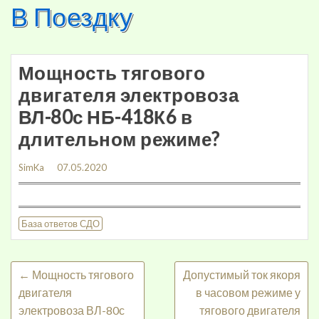
В Поездку
Skip
to
content
Мощность тягового
двигателя электровоза
ВЛ-80с НБ-418К6 в
длительном режиме?
SimKa
07.05.2020
База ответов СДО
←
Мощность тягового
Допустимый ток якоря
двигателя
в часовом режиме у
электровоза ВЛ-80с
тягового двигателя