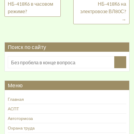
НБ-418К6 в часовом
НБ-418К6 на
режиме?
электровозе ВЛ80С?
→
Поиск по сайту
Меню
Главная
АСПТ
Автотормоза
Охрана труда