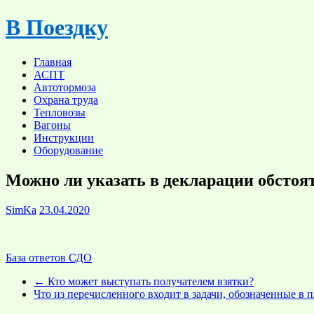
Skip
В Поездку
to
content
Главная
АСПТ
Автотормоза
Охрана труда
Тепловозы
Вагоны
Инструкции
Оборудование
Можно ли указать в декларации обстоя
SimKa
23.04.2020
База ответов СДО
←
Кто может выступать получателем взятки?
Что из перечисленного входит в задачи, обозначенные в