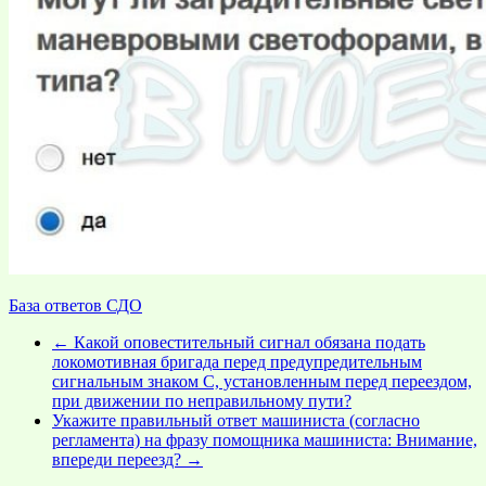
База ответов СДО
←
Какой оповестительный сигнал обязана подать
локомотивная бригада перед предупредительным
сигнальным знаком С, установленным перед переездом,
при движении по неправильному пути?
Укажите правильный ответ машиниста (согласно
регламента) на фразу помощника машиниста: Внимание,
впереди переезд?
→