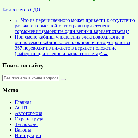
База ответов СДО
←
Что из перечисленного может привести к отсутствию
разрядки тормозной магистрали при ступени
торможения (выберите один верный вариант ответа)?
При смене кабины управления электровоза, когда в
оставляемой кабине ключ блокировочного устройства
367 переводят из нижнего в верхнее положение
(выберите один верный вариант ответа)?
→
Поиск по сайту
Меню
Главная
АСПТ
Автотормоза
Охрана труда
Тепловозы
Вагоны
Инструкции