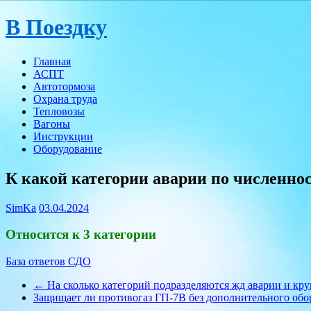
Skip
В Поездку
to
content
Главная
АСПТ
Автотормоза
Охрана труда
Тепловозы
Вагоны
Инструкции
Оборудование
К какой категории аварии по численнос
SimKa
03.04.2024
Относится к 3 категории
База ответов СДО
←
На сколько категорий подразделяются жд аварии и кр
Защищает ли противогаз ГП-7В без дополнительного обо