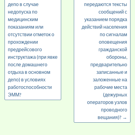
депо в случае
передаются тексты
недопуска по
сообщений с
медицинским
указанием порядка
показаниям или
действий населения
отсутствии отметок о
по сигналам
прохождении
оповещения
предрейсового
гражданской
инструктажа (при явке
обороны,
после домашнего
предварительно
отдыха в основном
записанные и
депо) в условиях
заложенные на
работоспособности
рабочие места
ЭММ?
(дежурных
операторов узлов
проводного
вещания)?
→