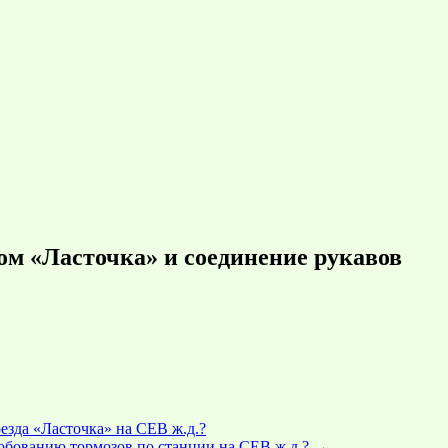
ом «Ласточка» и соединение рукавов
езда «Ласточка» на СЕВ ж.д.?
робованию тормозов по станции на СЕВ ж.д.?
→