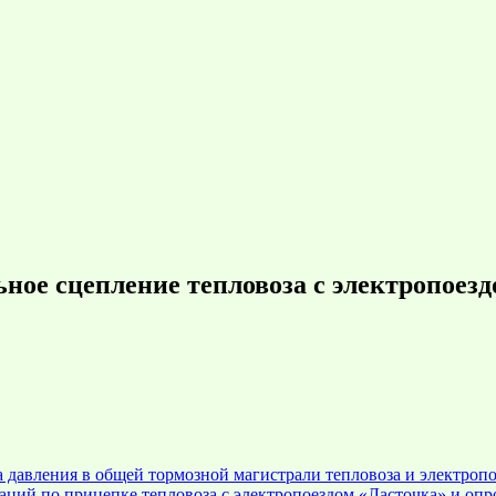
ное сцепление тепловоза с электропоезд
давления в общей тормозной магистрали тепловоза и электропо
аций по прицепке тепловоза с электропоездом «Ласточка» и оп