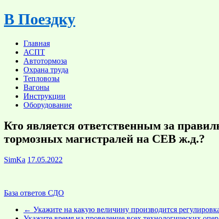
Skip
В Поездку
to
content
Главная
АСПТ
Автотормоза
Охрана труда
Тепловозы
Вагоны
Инструкции
Оборудование
Кто является ответственным за правиль
тормозных магистралей на СЕВ ж.д.?
SimKa
17.05.2022
База ответов СДО
←
Укажите на какую величину производится регулировка 
Укажите время на проведение всех технологических опер