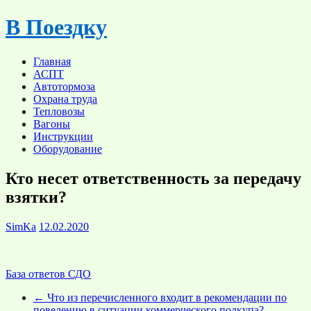
Skip
В Поездку
to
content
Главная
АСПТ
Автотормоза
Охрана труда
Тепловозы
Вагоны
Инструкции
Оборудование
Кто несет ответственность за передачу
взятки?
SimKa
12.02.2020
База ответов СДО
←
Что из перечисленного входит в рекомендации по
поведению в ситуации коммерческого подкупа?