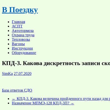
Skip
В Поездку
to
content
Главная
АСПТ
Автотормоза
Охрана труда
Тепловозы
Вагоны
Инструкции
Оборудование
КПД-3. Какова дискретность записи ск
SimKa
27.07.2020
База ответов СДО
←
КПД-3. Какова величина пройденного пути назад для 
Назначение МПМЭ-128 КПД-3П?
→