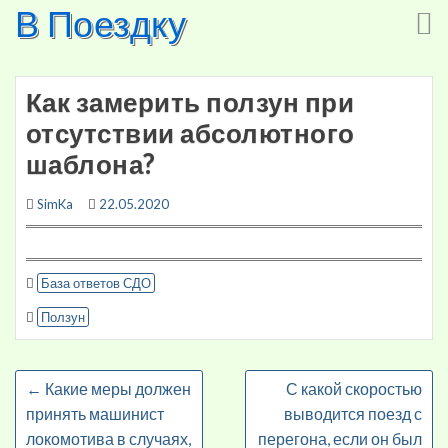
В Поездку
Skip
to
content
Как замерить ползун при
отсутствии абсолютного
шаблона?
SimKa
22.05.2020
База ответов СДО
Ползун
←
Какие меры должен
С какой скоростью
принять машинист
выводится поезд с
локомотива в случаях,
перегона, если он был