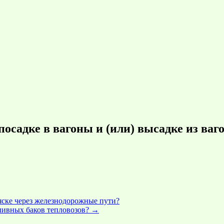
осадке в вагоны и (или) высадке из ваг
яске через железнодорожные пути?
ливных баков тепловозов?
→