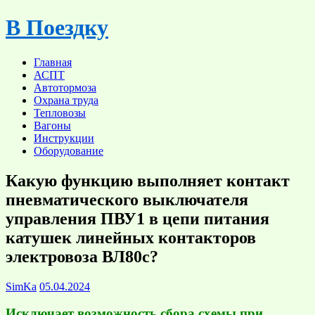
Skip
В Поездку
to
content
Главная
АСПТ
Автотормоза
Охрана труда
Тепловозы
Вагоны
Инструкции
Оборудование
Какую функцию выполняет контакт
пневматического выключателя
управления ПВУ1 в цепи питания
катушек линейных контакторов
электровоза ВЛ80с?
SimKa
05.04.2024
Исключает возможность сбора схемы при