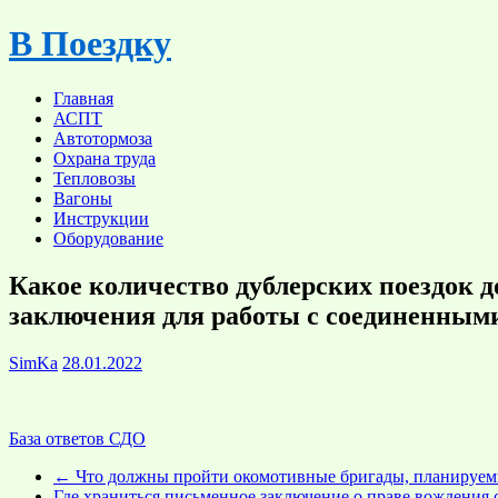
Skip
В Поездку
to
content
Главная
АСПТ
Автотормоза
Охрана труда
Тепловозы
Вагоны
Инструкции
Оборудование
Какое количество дублерских поездок 
заключения для работы с соединенным
SimKa
28.01.2022
База ответов СДО
←
Что должны пройти окомотивные бригады, планируем
Где храниться письменное заключение о праве вождения