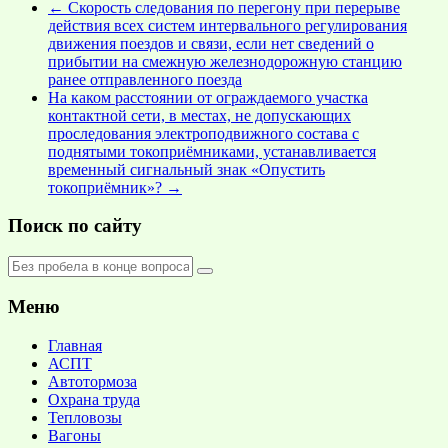
←
Скорость следования по перегону при перерыве
действия всех систем интервального регулирования
движения поездов и связи, если нет сведений о
прибытии на смежную железнодорожную станцию
ранее отправленного поезда
На каком расстоянии от ограждаемого участка
контактной сети, в местах, не допускающих
проследования электроподвижного состава с
поднятыми токоприёмниками, устанавливается
временный сигнальный знак «Опустить
токоприёмник»?
→
Поиск по сайту
Меню
Главная
АСПТ
Автотормоза
Охрана труда
Тепловозы
Вагоны