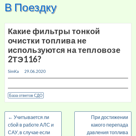
В Поездку
Skip
to
content
Какие фильтры тонкой
очистки топлива не
используются на тепловозе
2ТЭ116?
SimKa
29.06.2020
База ответов СДО
←
Учитывается ли
При достижении
сбой в работе АЛС и
какого перепада
САУ, в случае если
давления топлива