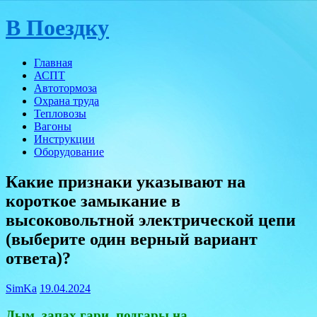
Skip
В Поездку
to
content
Главная
АСПТ
Автотормоза
Охрана труда
Тепловозы
Вагоны
Инструкции
Оборудование
Какие признаки указывают на
короткое замыкание в
высоковольтной электрической цепи
(выберите один верный вариант
ответа)?
SimKa
19.04.2024
Дым, запах гари, подгары на