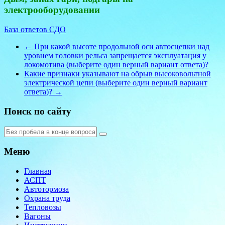
электрооборудовании
База ответов СДО
←
При какой высоте продольной оси автосцепки над
уровнем головки рельса запрещается эксплуатация у
локомотива (выберите один верный вариант ответа)?
Какие признаки указывают на обрыв высоковольтной
электрической цепи (выберите один верный вариант
ответа)?
→
Поиск по сайту
Меню
Главная
АСПТ
Автотормоза
Охрана труда
Тепловозы
Вагоны