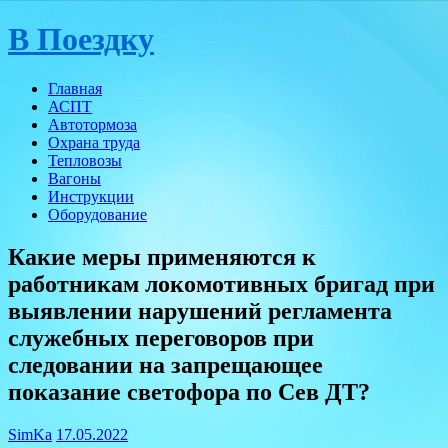
Skip
В Поездку
to
content
Главная
АСПТ
Автотормоза
Охрана труда
Тепловозы
Вагоны
Инструкции
Оборудование
Какие меры применяются к
работникам локомотивных бригад при
выявлении нарушений регламента
служебных переговоров при
следовании на запрещающее
показание светофора по Сев ДТ?
SimKa
17.05.2022