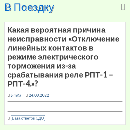
В Поездку
Skip
to
content
Какая вероятная причина
неисправности «Отключение
линейных контактов в
режиме электрического
торможения из-за
срабатывания реле РПТ-1 –
РПТ-4.»?
SimKa
24.08.2022
База ответов СДО