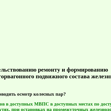
тельствованию ремонту и формированию
торвагонного подвижного состава желез
оводить осмотр колесных пар?
ов в доступных МВПС в доступных местах по дост
путях, при остановках на промежуточных железно