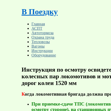
Skip
to
В Поездку
content
Главная
АСПТ
Автотормоза
Охрана труда
Тепловозы
Вагоны
Инструкции
Оборудование
Инструкция по осмотру освиде
колесных пар локомотивов и мо
дорог колеи 1520 мм
К
огда локомотивная бригада должна пр
При приемке-сдаче ТПС (локомотив
осмотру стороне), на станционных 