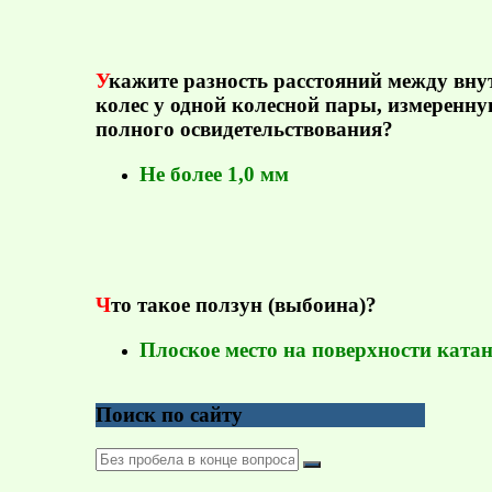
У
кажите разность расстояний между вн
колес у одной колесной пары, измеренн
полного освидетельствования?
Не более 1,0 мм
Ч
то такое ползун (выбоина)?
Плоское место на поверхности ката
Поиск по сайту