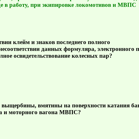
де в работу, при экипировке локомотивов и МВПС
твии клейм и знаков последнего полного
 несоответствии данных формуляра, электронного 
олное освидетельствование колесных пар?
ы выщербины, вмятины на поверхности катания ба
ва и моторного вагона МВПС?