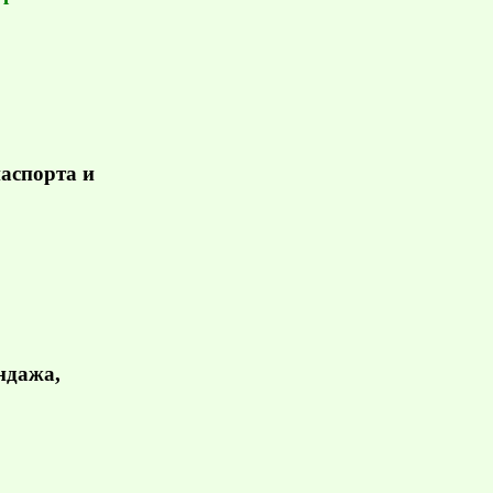
паспорта и
ндажа,