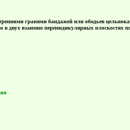
утренними гранями бандажей или ободьев цельнок
ую в двух взаимно перпендикулярных плоскостях п
ния