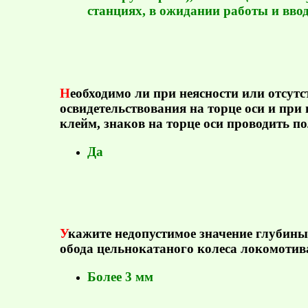
станциях, в ожидании работы и вво
Н
еобходимо ли при неясности или отсутс
освидетельствования на торце оси и при
клейм, знаков на торце оси проводить п
Да
У
кажите недопустимое значение глубин
обода цельнокатаного колеса локомоти
Более 3 мм