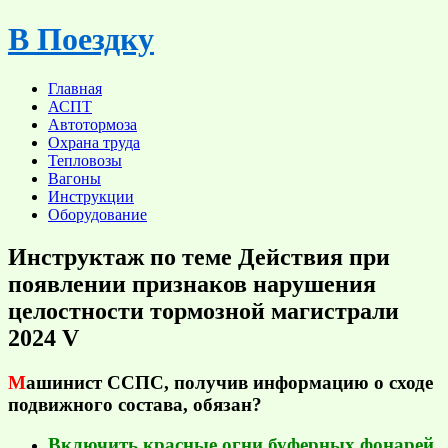
Skip
В Поездку
to
content
Главная
АСПТ
Автотормоза
Охрана труда
Тепловозы
Вагоны
Инструкции
Оборудование
Инструктаж по теме Действия при
появлении признаков нарушения
целостности тормозной магистрали
2024 V
М
ашинист ССПС, получив информацию о сходе
подвижного состава, обязан?
Включить красные огни буферных фонарей