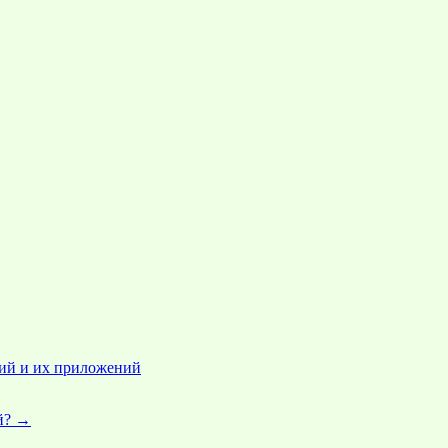
ций и их приложений
й?
→