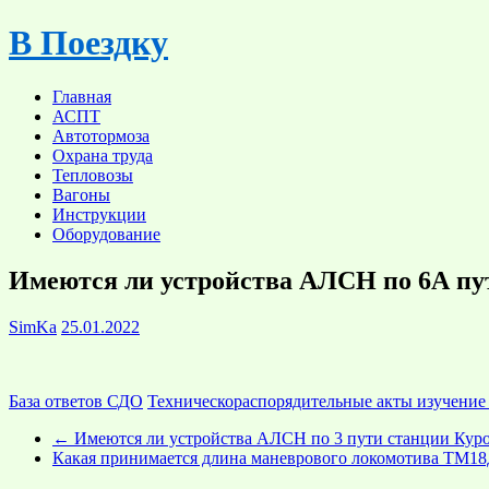
Skip
В Поездку
to
content
Главная
АСПТ
Автотормоза
Охрана труда
Тепловозы
Вагоны
Инструкции
Оборудование
Имеются ли устройства АЛСН по 6А пу
SimKa
25.01.2022
База ответов СДО
Техническораспорядительные акты изучение
←
Имеются ли устройства АЛСН по 3 пути станции Кур
Какая принимается длина маневрового локомотива ТМ1