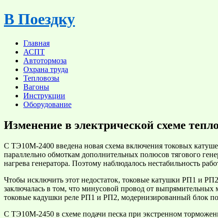
Skip
В Поездку
to
content
Главная
АСПТ
Автотормоза
Охрана труда
Тепловозы
Вагоны
Инструкции
Оборудование
Изменение в электрической схеме тепл
С ТЭ10М-2400
введена новая схема включения токовых катуше
параллельно обмоткам дополнительных полюсов тягового генер
нагрева генератора. Поэтому наблюдалось нестабильность рабо
Чтобы исключить этот недостаток, токовые катушки РП1 и РП2
заключалась в том, что минусовой провод от выпрямительных м
токовые кадушки реле РП1 и РП2, модернизированный блок п
С ТЭ10М-2450
в схеме подачи песка при экстренном торможен