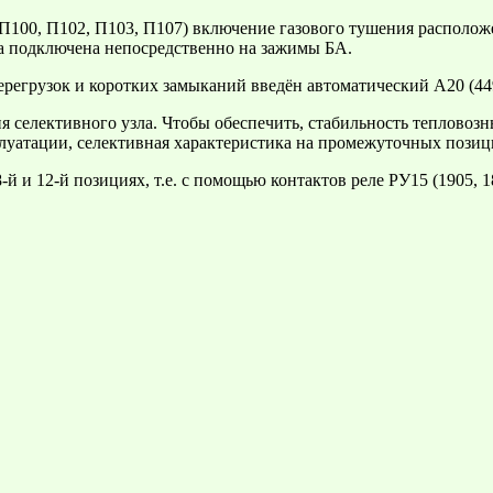
П100, П102, П103, П107) включение газового тушения расположе
ра подключена непосредственно на зажимы БА.
регрузок и коротких замыканий введён автоматический А20 (449
селективного узла. Чтобы обеспечить, стабильность тепловозн
плуатации, селективная характеристика на промежуточных позиц
й и 12-й позициях, т.е. с помощью контактов реле РУ15 (1905, 1