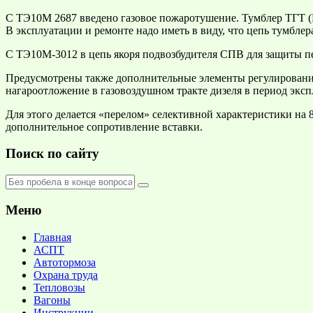
С ТЭ10М 2687
введено газовое пожаротушение. Тумблер ТГТ (
В эксплуатации и ремонте надо иметь в виду, что цепь тумбле
С ТЭ10М-3012
в цепь якоря подвозбудителя СПВ для защиты пе
Предусмотрены также дополнительные элементы регулирования 
нагароотложение в газовоздушном тракте дизеля в период экс
Для этого делается «перелом» селективной характеристики на 8-
дополнительное сопротивление вставки.
Поиск по сайту
Меню
Главная
АСПТ
Автотормоза
Охрана труда
Тепловозы
Вагоны
Инструкции