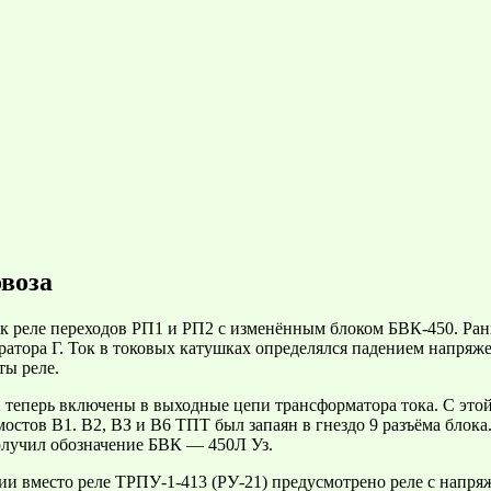
овоза
к реле переходов РП1 и РП2 с изменённым блоком БВК-450. Ра
атора Г. Ток в токовых катушках определялся падением напряже
ты реле.
 теперь включены в выходные цепи трансформатора тока. С это
остов В1. В2, ВЗ и В6 ТПТ был запаян в гнездо 9 разъёма блок
олучил обозначение БВК — 450Л Уз.
ии вместо реле ТРПУ-1-413 (РУ-21) предусмотрено реле с напря