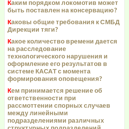
К
аким порядком локомотив может
быть поставлен на консервацию?
К
аковы общие требования к СМБД
Дирекции тяги?
К
акое количество времени дается
на расследование
технологического нарушения и
оформление его результатов в
системе КАСАТ с момента
формирования оповещения?
К
ем принимается решение об
ответственности при
рассмоттении спорных случаев
между линейными
подразделениями различных
структурных подразделений