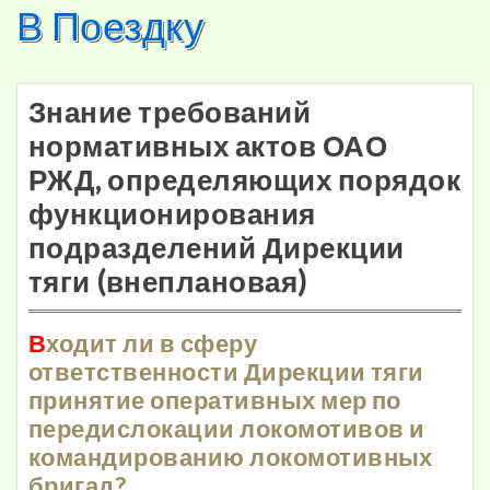
В Поездку
Skip
to
content
Знание требований
нормативных актов ОАО
РЖД, определяющих порядок
функционирования
подразделений Дирекции
тяги (внеплановая)
В
ходит ли в сферу
ответственности Дирекции тяги
принятие оперативных мер по
передислокации локомотивов и
командированию локомотивных
бригад?