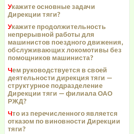
У
кажите основные задачи
Дирекции тяги?
У
кажите продолжительность
непрерывной работы для
машинистов поездного движения,
обслуживающих локомотивы без
помощников машиниста?
Ч
ем руководствуется в своей
деятельности дирекция тяги —
структурное подразделение
Дирекции тяги — филиала ОАО
РЖД?
Ч
то из перечисленного является
отказом по виновности Дирекции
тяги?