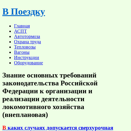
Skip
В Поездку
to
content
Главная
АСПТ
Автотормоза
Охрана труда
Тепловозы
Вагоны
Инструкции
Оборудование
Знание основных требований
законодательства Российской
Федерации к организации и
реализации деятельности
локомотивного хозяйства
(внеплановая)
В
каких случаях допускается сверхурочная