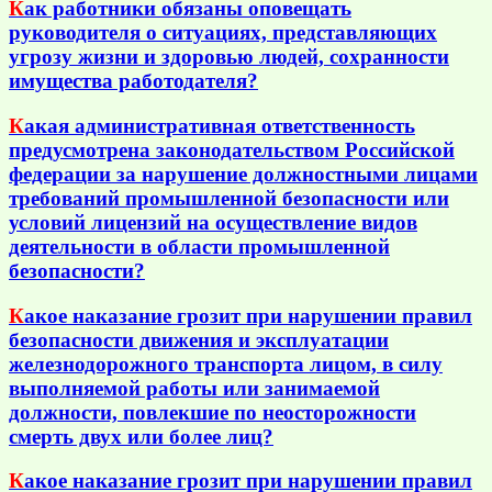
К
ак работники обязаны оповещать
руководителя о ситуациях, представляющих
угрозу жизни и здоровью людей, сохранности
имущества работодателя?
К
акая административная ответственность
предусмотрена законодательством Российской
федерации за нарушение должностными лицами
требований промышленной безопасности или
условий лицензий на осуществление видов
деятельности в области промышленной
безопасности?
К
акое наказание грозит при нарушении правил
безопасности движения и эксплуатации
железнодорожного транспорта лицом, в силу
выполняемой работы или занимаемой
должности, повлекшие по неосторожности
смерть двух или более лиц?
К
акое наказание грозит при нарушении правил