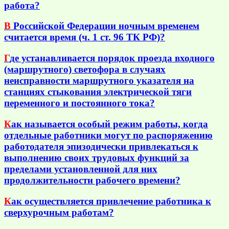
работа?
В
Российской Федерации ночным временем
считается время (ч. 1 ст. 96 ТК РФ)?
Г
де устанавливается порядок проезда входного
(маршрутного) светофора в случаях
неисправности маршрутного указателя на
станциях стыкования электрической тяги
переменного и постоянного тока?
К
ак называется особый режим работы, когда
отдельные работники могут по распоряжению
работодателя эпизодически привлекаться к
выполнению своих трудовых функций за
пределами установленной для них
продолжительности рабочего времени?
К
ак осуществляется привлечение работника к
сверхурочным работам?