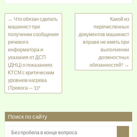
←
Что обязан сделать
Какой из
машинист при
перечисленных
получении сообщения
документов машинист
речевого
вправе не иметь при
информатора и
выполнении
указания от ДСП
должностных
(ДНЦ) о показаниях
обязанностей?
→
КТСМ с критическим
уровнем нагрева
(Тревога — 1)?
Поиск по сайту